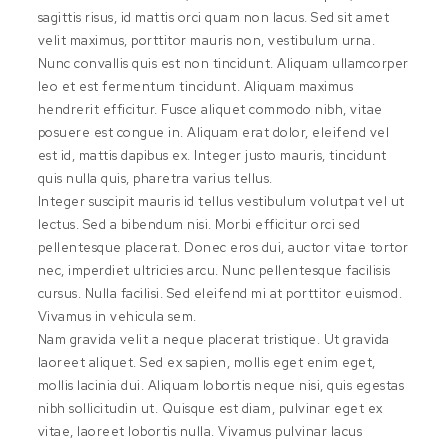
sagittis risus, id mattis orci quam non lacus. Sed sit amet
velit maximus, porttitor mauris non, vestibulum urna.
Nunc convallis quis est non tincidunt. Aliquam ullamcorper
leo et est fermentum tincidunt. Aliquam maximus
hendrerit efficitur. Fusce aliquet commodo nibh, vitae
posuere est congue in. Aliquam erat dolor, eleifend vel
est id, mattis dapibus ex. Integer justo mauris, tincidunt
quis nulla quis, pharetra varius tellus.
Integer suscipit mauris id tellus vestibulum volutpat vel ut
lectus. Sed a bibendum nisi. Morbi efficitur orci sed
pellentesque placerat. Donec eros dui, auctor vitae tortor
nec, imperdiet ultricies arcu. Nunc pellentesque facilisis
cursus. Nulla facilisi. Sed eleifend mi at porttitor euismod.
Vivamus in vehicula sem.
Nam gravida velit a neque placerat tristique. Ut gravida
laoreet aliquet. Sed ex sapien, mollis eget enim eget,
mollis lacinia dui. Aliquam lobortis neque nisi, quis egestas
nibh sollicitudin ut. Quisque est diam, pulvinar eget ex
vitae, laoreet lobortis nulla. Vivamus pulvinar lacus