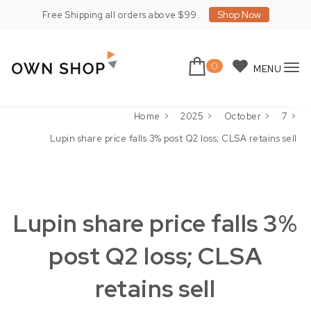
Skip to content
Shop Now
Free Shipping all orders above $99.
0
MENU
To
Own Shop Lite
nav
Home
2025
October
7
Lupin share price falls 3% post Q2 loss; CLSA retains sell
Lupin share price falls 3%
post Q2 loss; CLSA
retains sell