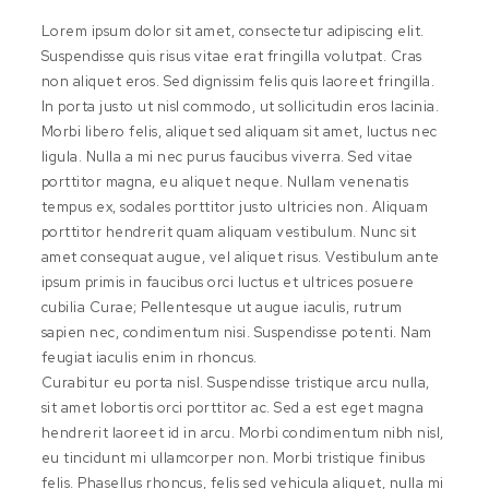
Lorem ipsum dolor sit amet, consectetur adipiscing elit.
Suspendisse quis risus vitae erat fringilla volutpat. Cras
non aliquet eros. Sed dignissim felis quis laoreet fringilla.
In porta justo ut nisl commodo, ut sollicitudin eros lacinia.
Morbi libero felis, aliquet sed aliquam sit amet, luctus nec
ligula. Nulla a mi nec purus faucibus viverra. Sed vitae
porttitor magna, eu aliquet neque. Nullam venenatis
tempus ex, sodales porttitor justo ultricies non. Aliquam
porttitor hendrerit quam aliquam vestibulum. Nunc sit
amet consequat augue, vel aliquet risus. Vestibulum ante
ipsum primis in faucibus orci luctus et ultrices posuere
cubilia Curae; Pellentesque ut augue iaculis, rutrum
sapien nec, condimentum nisi. Suspendisse potenti. Nam
feugiat iaculis enim in rhoncus.
Curabitur eu porta nisl. Suspendisse tristique arcu nulla,
sit amet lobortis orci porttitor ac. Sed a est eget magna
hendrerit laoreet id in arcu. Morbi condimentum nibh nisl,
eu tincidunt mi ullamcorper non. Morbi tristique finibus
felis. Phasellus rhoncus, felis sed vehicula aliquet, nulla mi