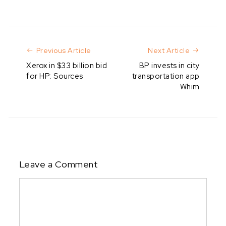
Previous Article
Next Art
Previous Article
Next Article
Xerox in $33 billion bid
BP invests in city
for HP: Sources
transportation app
Whim
Leave a Comment
Comment