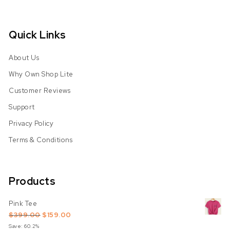
Quick Links
About Us
Why Own Shop Lite
Customer Reviews
Support
Privacy Policy
Terms & Conditions
Products
Pink Tee
Original price was: $399.00.
Current price is: $159.00.
$
399.00
$
159.00
Save: 60.2%