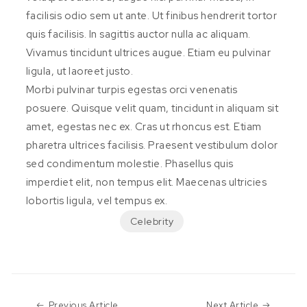
facilisis odio sem ut ante. Ut finibus hendrerit tortor
quis facilisis. In sagittis auctor nulla ac aliquam.
Vivamus tincidunt ultrices augue. Etiam eu pulvinar
ligula, ut laoreet justo.
Morbi pulvinar turpis egestas orci venenatis
posuere. Quisque velit quam, tincidunt in aliquam sit
amet, egestas nec ex. Cras ut rhoncus est. Etiam
pharetra ultrices facilisis. Praesent vestibulum dolor
sed condimentum molestie. Phasellus quis
imperdiet elit, non tempus elit. Maecenas ultricies
lobortis ligula, vel tempus ex.
Celebrity
Previous Article
Next Art
Previous Article
Next Article