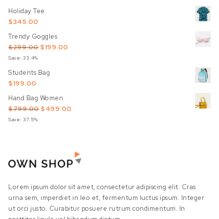
Holiday Tee
$
345.00
Trendy Goggles
Original price was: $299.00.
Current price is: $199.00.
$
299.00
$
199.00
Save: 33.4%
Students Bag
$
199.00
Hand Bag Women
Original price was: $799.00.
Current price is: $499.00.
$
799.00
$
499.00
Save: 37.5%
Lorem ipsum dolor sit amet, consectetur adipiscing elit. Cras
urna sem, imperdiet in leo et, fermentum luctus ipsum. Integer
ut orci justo. Curabitur posuere rutrum condimentum. In