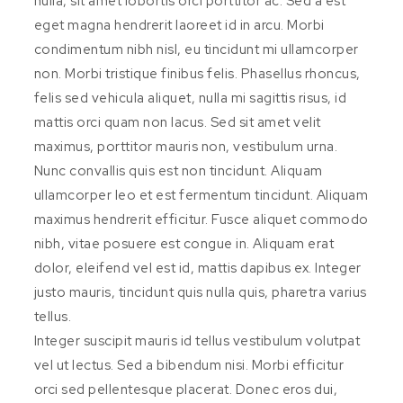
nulla, sit amet lobortis orci porttitor ac. Sed a est
eget magna hendrerit laoreet id in arcu. Morbi
condimentum nibh nisl, eu tincidunt mi ullamcorper
non. Morbi tristique finibus felis. Phasellus rhoncus,
felis sed vehicula aliquet, nulla mi sagittis risus, id
mattis orci quam non lacus. Sed sit amet velit
maximus, porttitor mauris non, vestibulum urna.
Nunc convallis quis est non tincidunt. Aliquam
ullamcorper leo et est fermentum tincidunt. Aliquam
maximus hendrerit efficitur. Fusce aliquet commodo
nibh, vitae posuere est congue in. Aliquam erat
dolor, eleifend vel est id, mattis dapibus ex. Integer
justo mauris, tincidunt quis nulla quis, pharetra varius
tellus.
Integer suscipit mauris id tellus vestibulum volutpat
vel ut lectus. Sed a bibendum nisi. Morbi efficitur
orci sed pellentesque placerat. Donec eros dui,