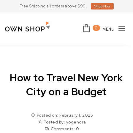
Skip to content
Free Shipping all orders above $99.
Shop Now
0
MENU
Tog
Own Shop Lite
navi
How to Travel New York
City on a Budget
Posted on: February 1, 2025
Posted by:
yogendra
Comments:
0