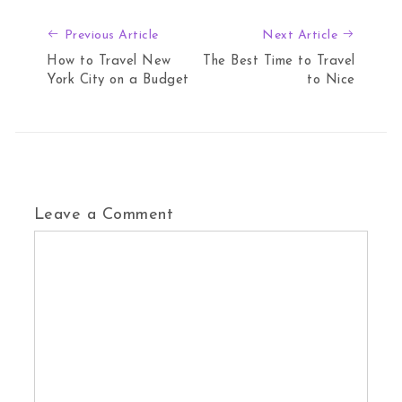
Previous Article
Next Art
Previous Article
Next Article
How to Travel New
The Best Time to Travel
York City on a Budget
to Nice
Leave a Comment
Comment