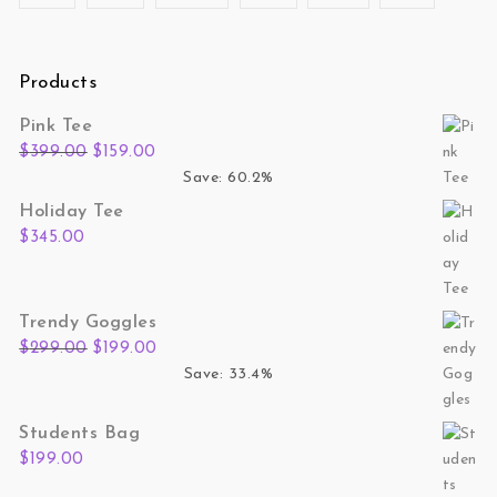
Products
Pink Tee
Original price was: $399.00.
Current price is: $159.00.
$
399.00
$
159.00
Save: 60.2%
Holiday Tee
$
345.00
Trendy Goggles
Original price was: $299.00.
Current price is: $199.00.
$
299.00
$
199.00
Save: 33.4%
Students Bag
$
199.00