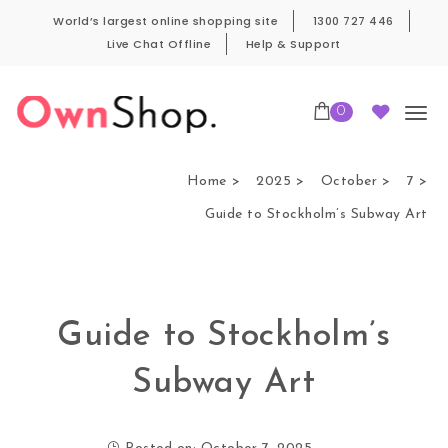
Skip to content
World’s largest online shopping site
1300 727 446
Live Chat Offline
Help & Support
0
Own Shop Pro
Home
2025
October
7
Guide to Stockholm’s Subway Art
Guide to Stockholm’s
Subway Art